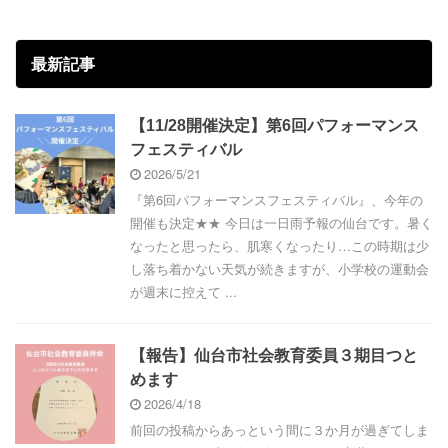
最新記事
【11/28開催決定】第6回パフォーマンス
フェスティバル
2026/5/21
『第6回パフォーマンスフェスティバル』、今年の
開催も決定★★ 今日は一日雨予報の仙台です。暑く
なったと思ったら、肌寒くなったり…この時期は少
し落ち着かない天気が続きますが、小学校の運動会
が週末に控えて ...
【報告】仙台市社会教育委員３期目つと
めます
2026/4/18
前回の投稿からあっという間に３か月が過ぎてしま