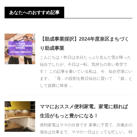
あなたへのおすすめ記事
【助成事業採択】2024年度泉区まちづく
り助成事業
こんにちは！昨日は水分たっぷり含んだ雪が降った
仙台でしたが、今日は一転、気持ちの良い青空で
す！ この記事を書いている私は、今、仙台空港にい
ます。 「母」の役割を数日仙台に置いて、「娘」と
して故郷に帰省 ...
ママにおススメ便利家電。家電に頼れば
生活がもっと豊かになる！
便利家電はママの分身です 家事に子育て、共働きの
場合は仕事まで、ママの一日はとっても忙しい。 特