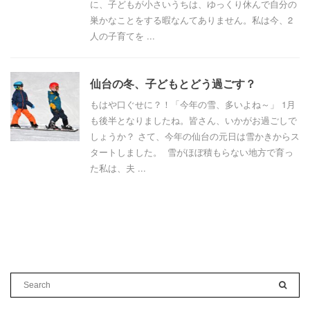
に、子どもが小さいうちは、ゆっくり休んで自分の
巣かなことをする暇なんてありません。私は今、2
人の子育てを ...
仙台の冬、子どもとどう過ごす？
もはや口ぐせに？！「今年の雪、多いよね～」 1月
も後半となりましたね。皆さん、いかがお過ごしで
しょうか？ さて、今年の仙台の元日は雪かきからス
タートしました。 雪がほぼ積もらない地方で育っ
た私は、夫 ...