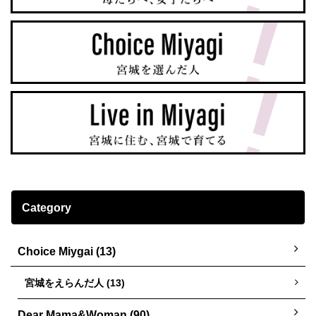
Category
Choice Miygai (13)
宮城をえらんだ人 (13)
Dear Mama&Woman (90)