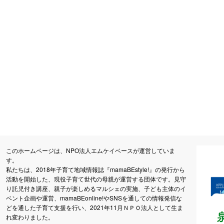
このホームページは、NPO法人エムケイベースが運営していま
す。
私たちは、2018年子育て地域情報誌『mamaBEstyle!』の発行から
活動を開始した、現役子育て世代の母親が運営する団体です。見守
り託児付き講座、親子が楽しめるマルシェの実施、子ども主体のイ
ベント企画や運営、mamaBEonline!やSNSを通しての情報発信な
どを通した子育て支援を行い、2021年11月ＮＰＯ法人として生ま
れ変わりました。