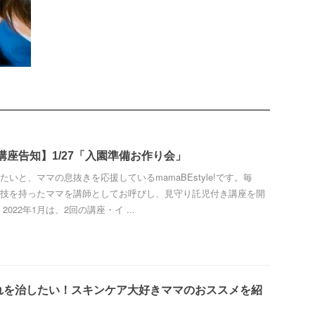
E講座告知】1/27「入園準備お作り会」
いと、ママの息抜きを応援しているmamaBEstyle!です。毎
技を持ったママを講師としてお呼びし、見守り託児付き講座を開
022年1月は、2回の講座・イ ...
れを治したい！スキンケア大好きママのおススメを紹