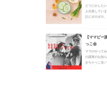
どうにかしたい
人出産していま
計にボロボロ。
【ママビー講
っこ会
ママのやってみた
の講座のお知ら
おちゃっこ会／ 7