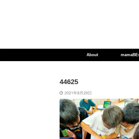
About
mamaBEst
44625
2021年8月29日