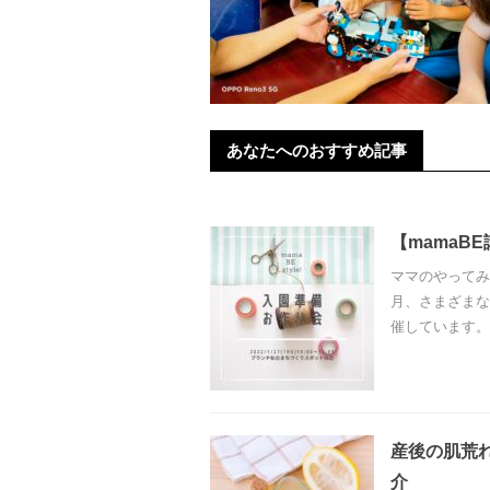
あなたへのおすすめ記事
【mamaB
ママのやってみた
月、さまざまな
催しています。 2
産後の肌荒
介