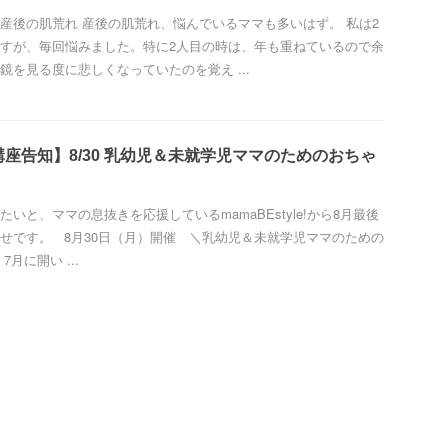
産後の肌荒れ 産後の肌荒れ、悩んでいるママも多いはず。 私は2
すが、毎回悩みました。特に2人目の時は、年も重ねているので余
鏡を見る度に悲しくなっていたのを覚え ...
座告知】8/30 乳幼児＆未就学児ママのためのおちゃ
いと、ママの息抜きを応援しているmamaBEstyle!から8月最後
せです。 8月30日（月）開催 ＼乳幼児＆未就学児ママのための
月に開い ...