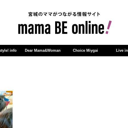
yle! info
Dear Mama&Woman
Choice Miygai
Live i