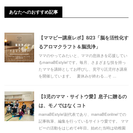
あなたへのおすすめ記事
【ママビー講座レポ】8/23「脳を活性化す
るアロマクラフト＆脳洗浄」
ママのやってみたいと、ママの息抜きを応援してい
るmamaBEstyle!です。毎月、さまざまな技を持っ
たママを講師としてお呼びし、見守り託児付き講座
を開催しています。 夏休みが終わる…そ ...
【3児のママ・サイトウ愛】息子に贈るの
は、モノではなくコト
mamaBEstyle!副代表であり、mamaBEonline!での
記事執筆、編集を行っているサイトウ愛です。 ママ
ビーの活動をはじめて4年目。始めた当時は幼稚園