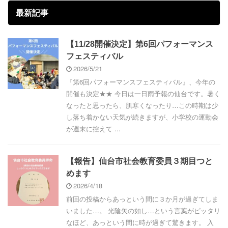
最新記事
【11/28開催決定】第6回パフォーマンス
フェスティバル
2026/5/21
『第6回パフォーマンスフェスティバル』、今年の
開催も決定★★ 今日は一日雨予報の仙台です。暑く
なったと思ったら、肌寒くなったり…この時期は少
し落ち着かない天気が続きますが、小学校の運動会
が週末に控えて ...
【報告】仙台市社会教育委員３期目つと
めます
2026/4/18
前回の投稿からあっという間に３か月が過ぎてしま
いました…。 光陰矢の如し…という言葉がピッタリ
なほど、あっという間に時が過ぎて驚きます。 入