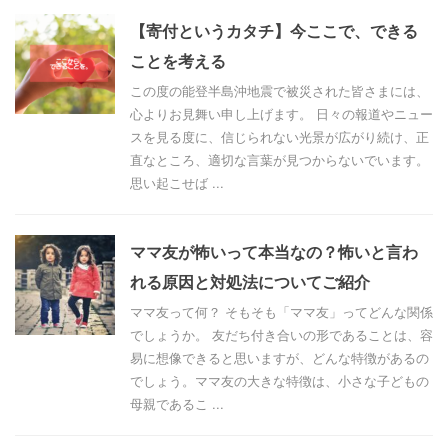
【寄付というカタチ】今ここで、できる
ことを考える
この度の能登半島沖地震で被災された皆さまには、
心よりお見舞い申し上げます。 日々の報道やニュー
スを見る度に、信じられない光景が広がり続け、正
直なところ、適切な言葉が見つからないでいます。
思い起こせば ...
ママ友が怖いって本当なの？怖いと言わ
れる原因と対処法についてご紹介
ママ友って何？ そもそも「ママ友」ってどんな関係
でしょうか。 友だち付き合いの形であることは、容
易に想像できると思いますが、どんな特徴があるの
でしょう。ママ友の大きな特徴は、小さな子どもの
母親であるこ ...