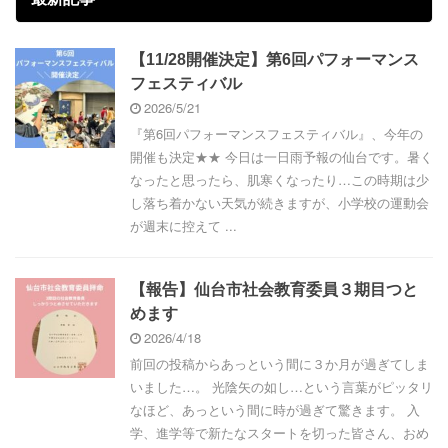
【11/28開催決定】第6回パフォーマンス
フェスティバル
2026/5/21
『第6回パフォーマンスフェスティバル』、今年の
開催も決定★★ 今日は一日雨予報の仙台です。暑く
なったと思ったら、肌寒くなったり…この時期は少
し落ち着かない天気が続きますが、小学校の運動会
が週末に控えて ...
【報告】仙台市社会教育委員３期目つと
めます
2026/4/18
前回の投稿からあっという間に３か月が過ぎてしま
いました…。 光陰矢の如し…という言葉がピッタリ
なほど、あっという間に時が過ぎて驚きます。 入
学、進学等で新たなスタートを切った皆さん、おめ