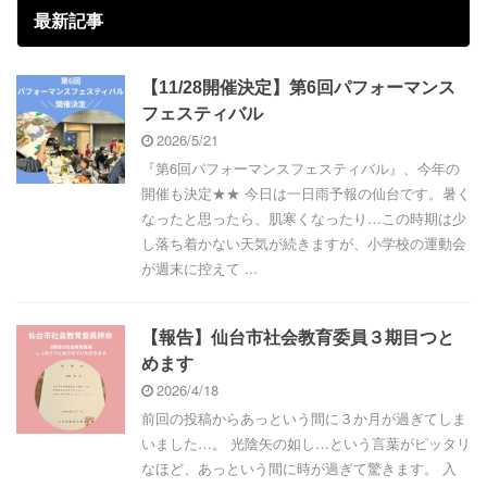
最新記事
【11/28開催決定】第6回パフォーマンス
フェスティバル
2026/5/21
『第6回パフォーマンスフェスティバル』、今年の
開催も決定★★ 今日は一日雨予報の仙台です。暑く
なったと思ったら、肌寒くなったり…この時期は少
し落ち着かない天気が続きますが、小学校の運動会
が週末に控えて ...
【報告】仙台市社会教育委員３期目つと
めます
2026/4/18
前回の投稿からあっという間に３か月が過ぎてしま
いました…。 光陰矢の如し…という言葉がピッタリ
なほど、あっという間に時が過ぎて驚きます。 入