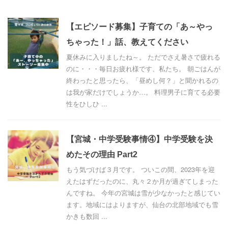
【エピソード募集】子育ての「あ～やっ
ちゃった！」話、教えてください
夏休みに入りましたね～。 ただでさえ暑さで疲れる
のに・・・毎日お疲れ様です、私たち。 朝ごはんが
終わったと思ったら、「昼めし何？」と聞かれるの
は我が家だけでしょうか…。 料理男子に育てる必要
性をひしひ ...
【宮城・中学受験事情④】中学受験を決
めたその理由 Part2
もう気づけば３月です。 ついこの間、2023年を迎
えたはずだったのに、丸々２か月が過ぎてしまった
んですね。 今年の宮城は雪が少なかったと感じてい
ます。地域にはよりますが、仙台の北部地域でも雪
かきも数回 ...