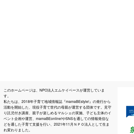
このホームページは、NPO法人エムケイベースが運営していま
す。
私たちは、2018年子育て地域情報誌『mamaBEstyle!』の発行から
活動を開始した、現役子育て世代の母親が運営する団体です。見守
り託児付き講座、親子が楽しめるマルシェの実施、子ども主体のイ
ベント企画や運営、mamaBEonline!やSNSを通しての情報発信な
どを通した子育て支援を行い、2021年11月ＮＰＯ法人として生ま
れ変わりました。