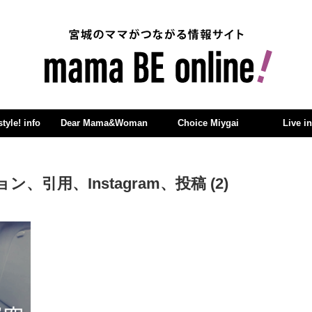
yle! info
Dear Mama&Woman
Choice Miygai
Live i
引用、Instagram、投稿 (2)