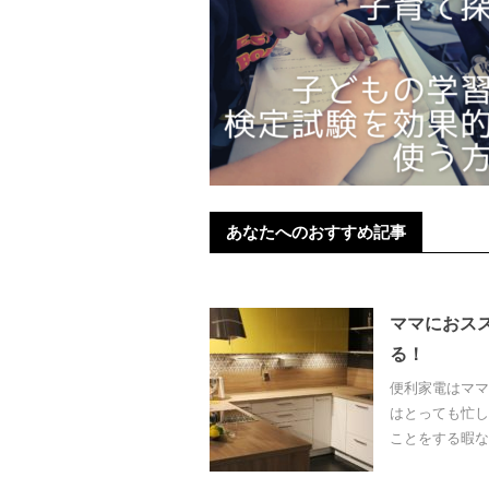
あなたへのおすすめ記事
ママにおス
る！
便利家電はママ
はとっても忙し
ことをする暇な