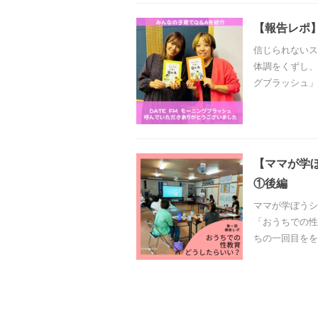
【報告レポ】
信じられないス
体調をくずし、
グブラッシュ」
【ママが学
①後編
ママが学ぼうシ
「おうちでの性
ちの一回目をを5