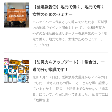
【登壇報告②】地元で働く、地元で輝く
女性のためのセミナー
エムケイベース代表として呼んでいただき、宮城県
内の地域でイベント開催をした1月。 令和5年度み
やぎの女性活躍促進サポーター養成事業の一つ「地
元で働く、地元で輝く、女性のためのセミナー」
で、 1/15は ...
【防災力をアップデート】非常食は、一
週間分が常識です！
先月１月１７日は、阪神淡路大震災から２７年の日
でした。 皆さんはあの日のこと、どんな風に記憶し
ていますか？ 「防災」を語る上で欠かせない「非常
食」について、今回は調べてみました。 仙台市には
「危機管理 ...