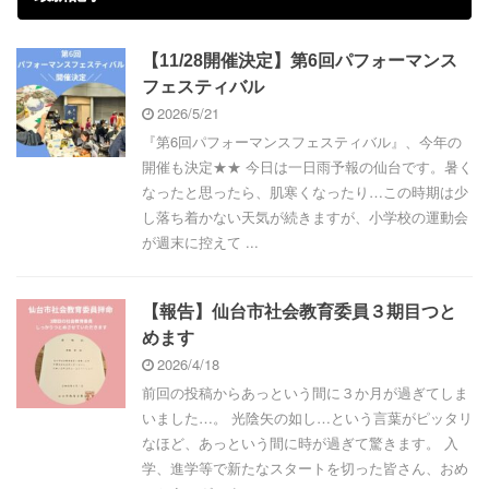
【11/28開催決定】第6回パフォーマンス
フェスティバル
2026/5/21
『第6回パフォーマンスフェスティバル』、今年の
開催も決定★★ 今日は一日雨予報の仙台です。暑く
なったと思ったら、肌寒くなったり…この時期は少
し落ち着かない天気が続きますが、小学校の運動会
が週末に控えて ...
【報告】仙台市社会教育委員３期目つと
めます
2026/4/18
前回の投稿からあっという間に３か月が過ぎてしま
いました…。 光陰矢の如し…という言葉がピッタリ
なほど、あっという間に時が過ぎて驚きます。 入
学、進学等で新たなスタートを切った皆さん、おめ