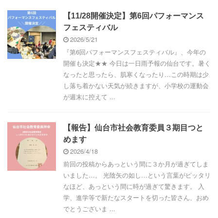
【11/28開催決定】第6回パフォーマンス
フェスティバル
2026/5/21
『第6回パフォーマンスフェスティバル』、今年の
開催も決定★★ 今日は一日雨予報の仙台です。暑く
なったと思ったら、肌寒くなったり…この時期は少
し落ち着かない天気が続きますが、小学校の運動会
が週末に控えて ...
【報告】仙台市社会教育委員３期目つと
めます
2026/4/18
前回の投稿からあっという間に３か月が過ぎてしま
いました…。 光陰矢の如し…という言葉がピッタリ
なほど、あっという間に時が過ぎて驚きます。 入
学、進学等で新たなスタートを切った皆さん、おめ
でとうございま ...