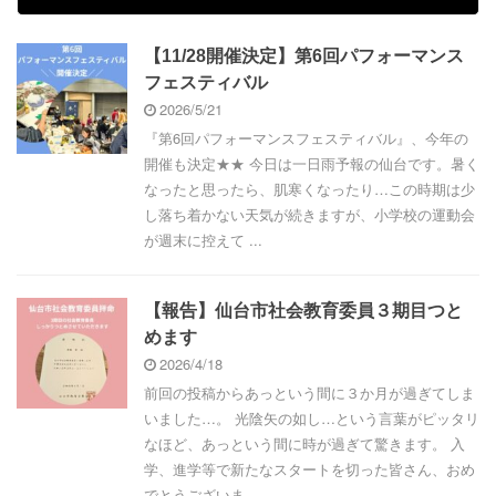
【11/28開催決定】第6回パフォーマンス
フェスティバル
2026/5/21
『第6回パフォーマンスフェスティバル』、今年の
開催も決定★★ 今日は一日雨予報の仙台です。暑く
なったと思ったら、肌寒くなったり…この時期は少
し落ち着かない天気が続きますが、小学校の運動会
が週末に控えて ...
【報告】仙台市社会教育委員３期目つと
めます
2026/4/18
前回の投稿からあっという間に３か月が過ぎてしま
いました…。 光陰矢の如し…という言葉がピッタリ
なほど、あっという間に時が過ぎて驚きます。 入
学、進学等で新たなスタートを切った皆さん、おめ
でとうございま ...