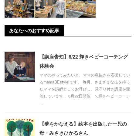
あなたへのおすすめ記事
【講座告知】6/22 輝きベビーコーチング
体験会
ママのやってみたいと、ママの息抜きを応援してい
るmamaBEstyle!です。 毎月、さまざまな技を持っ
たママを講師としてお呼びし、見守り付き講座を開
催しています！ 6月22日開催 ＼輝きベビーコーチ
...
【夢をかなえる】絵本を出版した一児の
母・みさきひかるさん