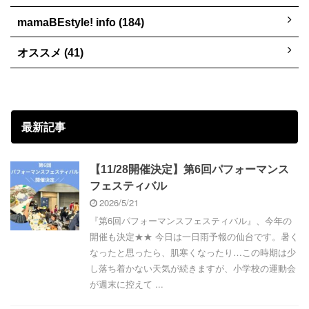
mamaBEstyle! info (184)
オススメ (41)
最新記事
【11/28開催決定】第6回パフォーマンス
フェスティバル
2026/5/21
『第6回パフォーマンスフェスティバル』、今年の
開催も決定★★ 今日は一日雨予報の仙台です。暑く
なったと思ったら、肌寒くなったり…この時期は少
し落ち着かない天気が続きますが、小学校の運動会
が週末に控えて ...