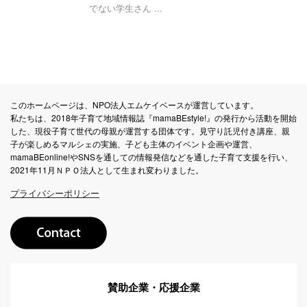
でない学生さん ...
このホームページは、NPO法人エムケイベースが運営しています。
私たちは、2018年子育て地域情報誌『mamaBEstyle!』の発行から活動を開始
した、現役子育て世代の母親が運営する団体です。見守り託児付き講座、親
子が楽しめるマルシェの実施、子ども主体のイベント企画や運営、
mamaBEonline!やSNSを通しての情報発信などを通した子育て支援を行い、
2021年11月ＮＰＯ法人として生まれ変わりました。
プライバシーポリシー
賛助企業・応援企業