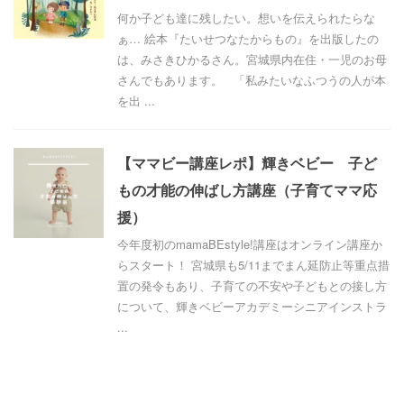
何か子ども達に残したい。想いを伝えられたらな
ぁ… 絵本『たいせつなたからもの』を出版したの
は、みさきひかるさん。宮城県内在住・一児のお母
さんでもあります。 「私みたいなふつうの人が本
を出 ...
【ママビー講座レポ】輝きベビー 子ど
もの才能の伸ばし方講座（子育てママ応
援）
今年度初のmamaBEstyle!講座はオンライン講座か
らスタート！ 宮城県も5/11までまん延防止等重点措
置の発令もあり、子育ての不安や子どもとの接し方
について、輝きベビーアカデミーシニアインストラ
...