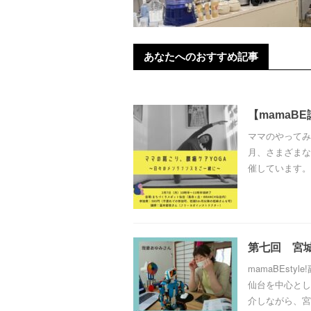
あなたへのおすすめ記事
【mamaB
ママのやってみた
月、さまざまな
催しています。 
第七回 宮
mamaBEst
仙台を中心とし
介しながら、宮