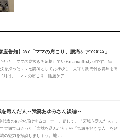
E講座告知】2/7「ママの肩こり、腰痛ケアYOGA」
いと、ママの息抜きを応援しているmamaBEstyle!です。毎
技を持ったママを講師としてお呼びし、見守り託児付き講座を開
2月は、「ママの肩こり、腰痛ケア ...
城を選んだ人～我妻あゆみさん後編～
yle!副代表のaiがお届けするコーナー。題して、「宮城を選んだ人」。
て宮城で出会った「宮城を選んだ人」や「宮城を好きな人」を紹
城の魅力を探訪しましょう。地 ...