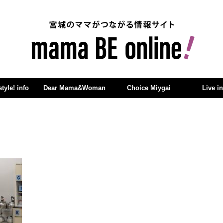
yle! info
Dear Mama&Woman
Choice Miygai
Live i