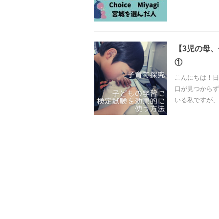
【3児の母
①
こんにちは！日
口が見つからず
いる私ですが、