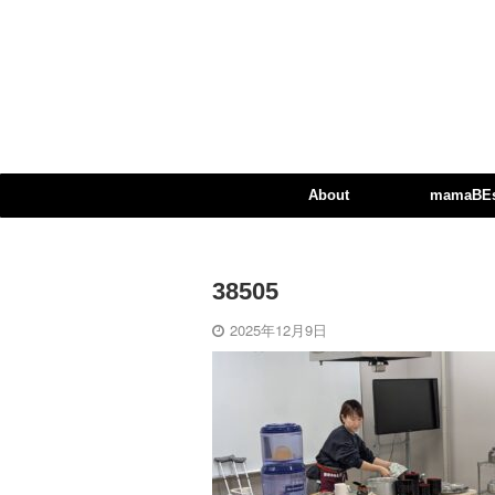
About
mamaBEst
38505
2025年12月9日