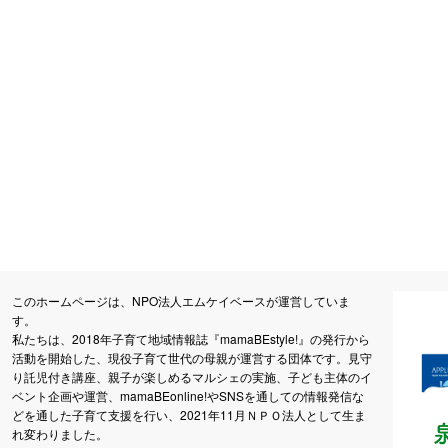
このホームページは、NPO法人エムケイベースが運営していま
す。
私たちは、2018年子育て地域情報誌『mamaBEstyle!』の発行から
活動を開始した、現役子育て世代の母親が運営する団体です。見守
り託児付き講座、親子が楽しめるマルシェの実施、子ども主体のイ
ベント企画や運営、mamaBEonline!やSNSを通しての情報発信な
どを通した子育て支援を行い、2021年11月ＮＰＯ法人として生ま
れ変わりました。