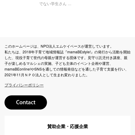
でない学生さん ...
このホームページは、NPO法人エムケイベースが運営しています。
私たちは、2018年子育て地域情報誌『mamaBEstyle!』の発行から活動を開始
した、現役子育て世代の母親が運営する団体です。見守り託児付き講座、親
子が楽しめるマルシェの実施、子ども主体のイベント企画や運営、
mamaBEonline!やSNSを通しての情報発信などを通した子育て支援を行い、
2021年11月ＮＰＯ法人として生まれ変わりました。
プライバシーポリシー
賛助企業・応援企業