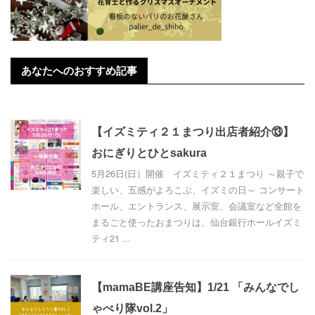
あなたへのおすすめ記事
【イズミティ２１まつり出店者紹介⑬】
おにぎりとひとsakura
5月26日(日）開催 イズミティ２１まつり ～親子で
楽しい、五感がよろこぶ、イズミの日～ コンサート
ホール、エントランス、展示室、会議室など全館を
まるごと使ったおまつりは、仙台銀行ホールイズミ
ティ21 ...
【mamaBE講座告知】1/21 「みんなでし
ゃべり隊vol.2」