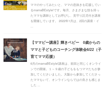
ママのやってみたいと、ママの息抜きを応援してい
るmamaBEstyle!です。毎月、さまざまな技を持っ
たママを講師としてお呼びし、見守り託児付き講座
を開催しています。 2022年1月は、2回の講座・イ
...
【ママビー講座】輝きベビー 0歳からの
ママと子どものコーチング体験会6/22（子
育てママ応援）
6月のmamaBEstyle!講座は、前回と同じくオンライ
ンでの開催。１～９歳の子どもをもつママたちが参
加してくださいました。大阪から参加してくださっ
たママもいて、オンラインならではの良さも感じま
した ...