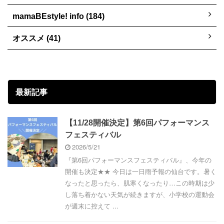
mamaBEstyle! info (184)
オススメ (41)
最新記事
【11/28開催決定】第6回パフォーマンス
フェスティバル
2026/5/21
『第6回パフォーマンスフェスティバル』、今年の
開催も決定★★ 今日は一日雨予報の仙台です。暑く
なったと思ったら、肌寒くなったり…この時期は少
し落ち着かない天気が続きますが、小学校の運動会
が週末に控えて ...