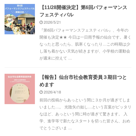
【11/28開催決定】第6回パフォーマンス
フェスティバル
2026/5/21
『第6回パフォーマンスフェスティバル』、今年の
開催も決定★★ 今日は一日雨予報の仙台です。暑く
なったと思ったら、肌寒くなったり…この時期は少
し落ち着かない天気が続きますが、小学校の運動会
が週末に控えて ...
【報告】仙台市社会教育委員３期目つと
めます
2026/4/18
前回の投稿からあっという間に３か月が過ぎてしま
いました…。 光陰矢の如し…という言葉がピッタリ
なほど、あっという間に時が過ぎて驚きます。 入
学、進学等で新たなスタートを切った皆さん、おめ
でとうございま ...