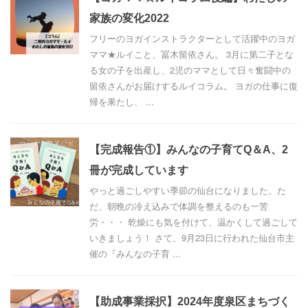
家族の変化2022
フリーのヨガインストラクターとして活躍中のヨガ
ママ★ルイこと、冨木留依さん。 3月に第二子とな
る女の子を出産し、2児のママとして日々奮闘中の
留依さんがお届けするルイコラム。 ヨガの仕事に復
帰を果たし、 ...
【完成報告①】みんなの子育てQ＆A、2
冊が完成しています
やっと過ごしやすい季節の仙台になりました。た
だ、朝晩の冷え込みで体調を整えるのも一苦
労・・・ 乾燥にも気を付けて、温かくして過ごして
いきましょう！ さて、9月23日に行われた仙台市主
催の『みんなの子育 ...
【助成事業採択】2024年度泉区まちづく