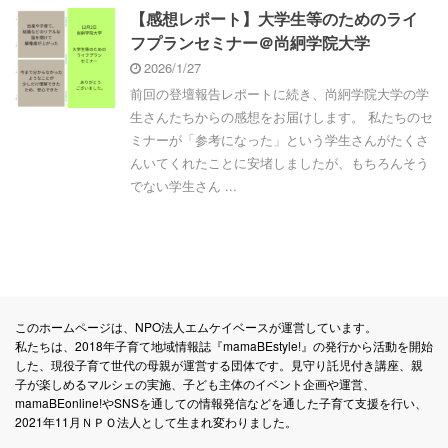
【感想レポート】大学生等のためのライ
フプランセミナー＠尚絅学院大学
2026/1/27
前回の登壇報告レポートに続き、尚絅学院大学の学
生さんたちからの感想をお届けします。 私たちのセ
ミナーが「参考になった」という学生さんがたくさ
んいてくれたことに安堵しましたが、もちろんそう
でない学生さん ...
このホームページは、NPO法人エムケイベースが運営しています。
私たちは、2018年子育て地域情報誌『mamaBEstyle!』の発行から活動を開始
した、現役子育て世代の母親が運営する団体です。見守り託児付き講座、親
子が楽しめるマルシェの実施、子ども主体のイベント企画や運営、
mamaBEonline!やSNSを通しての情報発信などを通した子育て支援を行い、
2021年11月ＮＰＯ法人として生まれ変わりました。