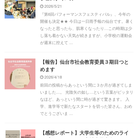
2026/5/21
『第6回パフォーマンスフェスティバル』、今年の
開催も決定★★ 今日は一日雨予報の仙台です。暑く
なったと思ったら、肌寒くなったり…この時期は少
し落ち着かない天気が続きますが、小学校の運動会
が週末に控えて ...
【報告】仙台市社会教育委員３期目つと
めます
2026/4/18
前回の投稿からあっという間に３か月が過ぎてしま
いました…。 光陰矢の如し…という言葉がピッタリ
なほど、あっという間に時が過ぎて驚きます。 入
学、進学等で新たなスタートを切った皆さん、おめ
でとうございま ...
【感想レポート】大学生等のためのライ