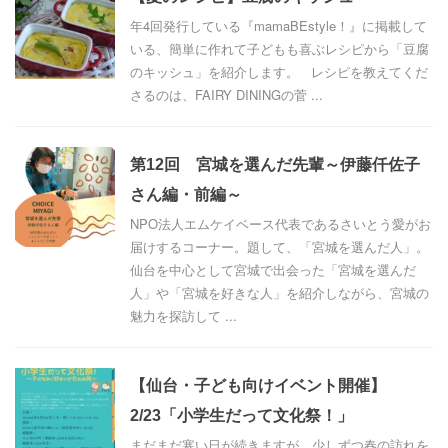
年4回発行している『mamaBEstyle！』に掲載して
いる、簡単に作れて子どもも喜ぶレシピから「豆腐
のキッシュ」を紹介します。 レシピを教えてくだ
さるのは、FAIRY DININGの菅 ...
第12回 宮城を選んだ先輩～伊藤仟佐子
さん編・前編～
NPO法人エムケイベース代表であるさいとう愛がお
届けするコーナー。題して、「宮城を選んだ人」。
仙台を中心として宮城で出会った「宮城を選んだ
人」や「宮城を好きな人」を紹介しながら、宮城の
魅力を探訪して ...
【仙台・子ども向けイベント開催】
2/23「小学生だって文化祭！」
まだまだ寒い日が続きますが、少しずつ春の訪れを