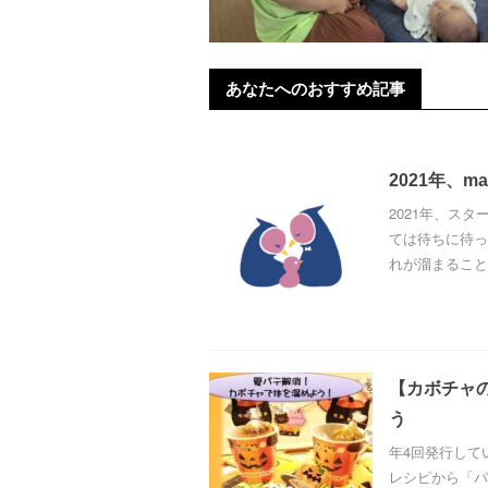
あなたへのおすすめ記事
2021年、m
2021年、ス
ては待ちに待っ
れが溜まること
【カボチャ
う
年4回発行してい
レシピから「パ