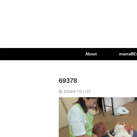
About
mamaBEst
69378
2024年7月11日