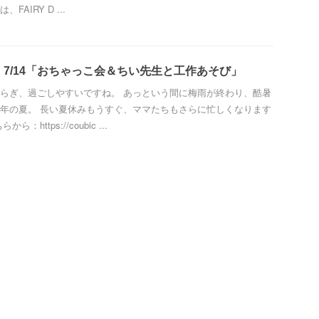
FAIRY D ...
7/14「おちゃっこ会＆ちい先生と工作あそび」
らぎ、過ごしやすいですね。 あっという間に梅雨が終わり、酷暑
年の夏。 長い夏休みもうすぐ、ママたちもさらに忙しくなります
：https://coubic ...