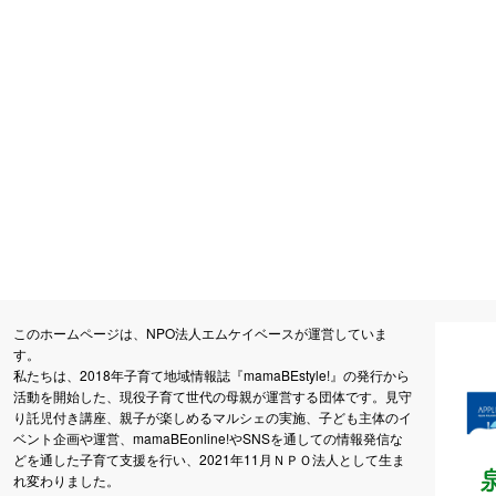
このホームページは、NPO法人エムケイベースが運営していま
す。
私たちは、2018年子育て地域情報誌『mamaBEstyle!』の発行から
活動を開始した、現役子育て世代の母親が運営する団体です。見守
り託児付き講座、親子が楽しめるマルシェの実施、子ども主体のイ
ベント企画や運営、mamaBEonline!やSNSを通しての情報発信な
どを通した子育て支援を行い、2021年11月ＮＰＯ法人として生ま
れ変わりました。