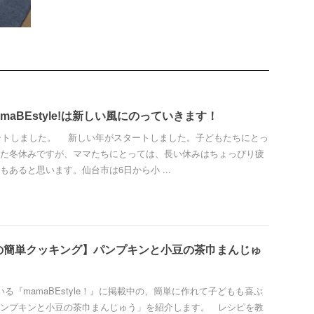
amaBEstyle!は新しい風にのっていきます！
タートしました。 新しい年がスタートしました。子どもたちにとっ
た冬休みですが、ママたちにとっては、長い休みはちょっぴり疲
もあると思います。仙台市は6日から小 ...
の簡単クッキング】パンプキンと小豆の茶巾まんじゅ
る『mamaBEstyle！』に掲載中の、簡単に作れて子どもも喜ぶ
ンプキンと小豆の茶巾まんじゅう」を紹介します。 レシピを教