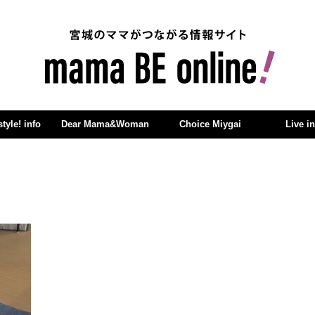
yle! info
Dear Mama&Woman
Choice Miygai
Live i