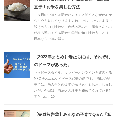
直伝！お米を楽しむ方法
「今日のごはんは新米だよ！」と聞くとなぜか心が
ウキウキ嬉しくなりますよね。そしていつもよりご
飯そのものを味わい、自然の恵みや生産者さんへの
感謝も湧いてくる新米や季節の旬を味わうことは、
日本ならではの習 ...
【2022年まとめ】母たちには、それぞれ
のドラマがあった。
ママビースタイル、ママビーオンラインを運営する
NPO法人エムケイベース代表の愛です。 前回の記
事では、法人全体の１年の振り返りをお届けしまし
たが、今回は、当法人の理事を務めてくれている仲
間たちに、20 ...
【完成報告②】みんなの子育てQ＆A「私