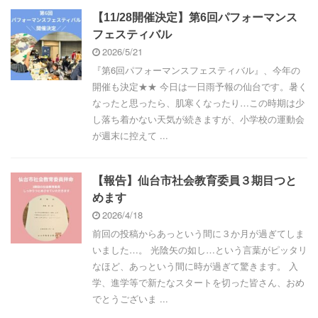
【11/28開催決定】第6回パフォーマンス
フェスティバル
2026/5/21
『第6回パフォーマンスフェスティバル』、今年の
開催も決定★★ 今日は一日雨予報の仙台です。暑く
なったと思ったら、肌寒くなったり…この時期は少
し落ち着かない天気が続きますが、小学校の運動会
が週末に控えて ...
【報告】仙台市社会教育委員３期目つと
めます
2026/4/18
前回の投稿からあっという間に３か月が過ぎてしま
いました…。 光陰矢の如し…という言葉がピッタリ
なほど、あっという間に時が過ぎて驚きます。 入
学、進学等で新たなスタートを切った皆さん、おめ
でとうございま ...