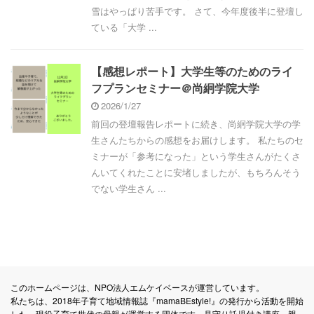
雪はやっぱり苦手です。 さて、今年度後半に登壇し
ている「大学 ...
【感想レポート】大学生等のためのライ
フプランセミナー＠尚絅学院大学
2026/1/27
前回の登壇報告レポートに続き、尚絅学院大学の学
生さんたちからの感想をお届けします。 私たちのセ
ミナーが「参考になった」という学生さんがたくさ
んいてくれたことに安堵しましたが、もちろんそう
でない学生さん ...
このホームページは、NPO法人エムケイベースが運営しています。
私たちは、2018年子育て地域情報誌『mamaBEstyle!』の発行から活動を開始
した、現役子育て世代の母親が運営する団体です。見守り託児付き講座、親