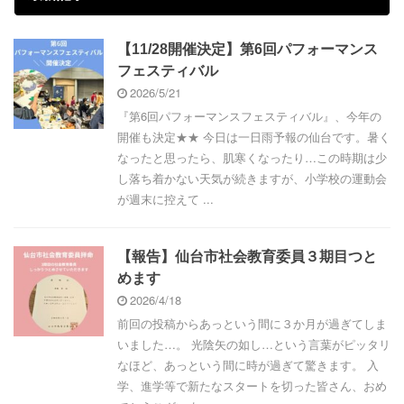
【11/28開催決定】第6回パフォーマンス
フェスティバル
2026/5/21
『第6回パフォーマンスフェスティバル』、今年の
開催も決定★★ 今日は一日雨予報の仙台です。暑く
なったと思ったら、肌寒くなったり…この時期は少
し落ち着かない天気が続きますが、小学校の運動会
が週末に控えて ...
【報告】仙台市社会教育委員３期目つと
めます
2026/4/18
前回の投稿からあっという間に３か月が過ぎてしま
いました…。 光陰矢の如し…という言葉がピッタリ
なほど、あっという間に時が過ぎて驚きます。 入
学、進学等で新たなスタートを切った皆さん、おめ