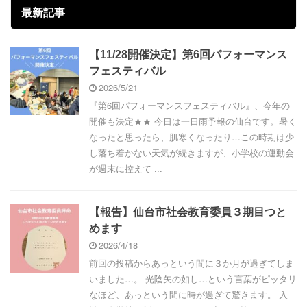
最新記事
【11/28開催決定】第6回パフォーマンス
フェスティバル
2026/5/21
『第6回パフォーマンスフェスティバル』、今年の
開催も決定★★ 今日は一日雨予報の仙台です。暑く
なったと思ったら、肌寒くなったり…この時期は少
し落ち着かない天気が続きますが、小学校の運動会
が週末に控えて ...
【報告】仙台市社会教育委員３期目つと
めます
2026/4/18
前回の投稿からあっという間に３か月が過ぎてしま
いました…。 光陰矢の如し…という言葉がピッタリ
なほど、あっという間に時が過ぎて驚きます。 入