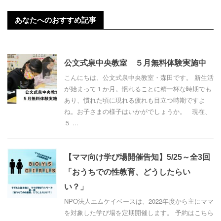
あなたへのおすすめ記事
公文式泉中央教室 ５月無料体験実施中
こんにちは、公文式泉中央教室・森田です。 新生活
が始まって１か月。慣れることに精一杯な時期でも
あり、慣れた頃に現れる疲れも目立つ時期ですよ
ね。お子さまの様子はいかがでしょうか。 現在、
５ ...
【ママ向け学び場開催告知】5/25～全3回
「おうちでの性教育、どうしたらい
い？」
NPO法人エムケイベースは、2022年度から主にママ
を対象した学び場を定期開催します。 予約はこちら