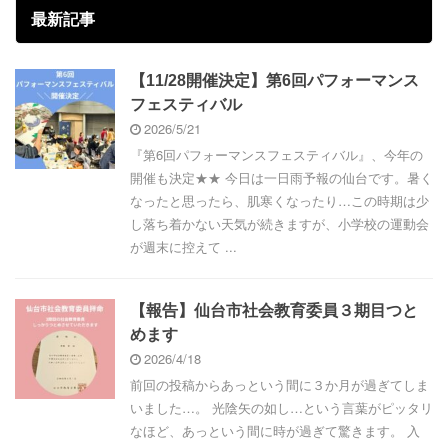
最新記事
【11/28開催決定】第6回パフォーマンス
フェスティバル
2026/5/21
『第6回パフォーマンスフェスティバル』、今年の
開催も決定★★ 今日は一日雨予報の仙台です。暑く
なったと思ったら、肌寒くなったり…この時期は少
し落ち着かない天気が続きますが、小学校の運動会
が週末に控えて ...
【報告】仙台市社会教育委員３期目つと
めます
2026/4/18
前回の投稿からあっという間に３か月が過ぎてしま
いました…。 光陰矢の如し…という言葉がピッタリ
なほど、あっという間に時が過ぎて驚きます。 入