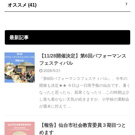
オススメ (41)
最新記事
【11/28開催決定】第6回パフォーマンス
フェスティバル
2026/5/21
『第6回パフォーマンスフェスティバル』、今年の
開催も決定★★ 今日は一日雨予報の仙台です。暑く
なったと思ったら、肌寒くなったり…この時期は少
し落ち着かない天気が続きますが、小学校の運動会
が週末に控えて ...
【報告】仙台市社会教育委員３期目つと
めます