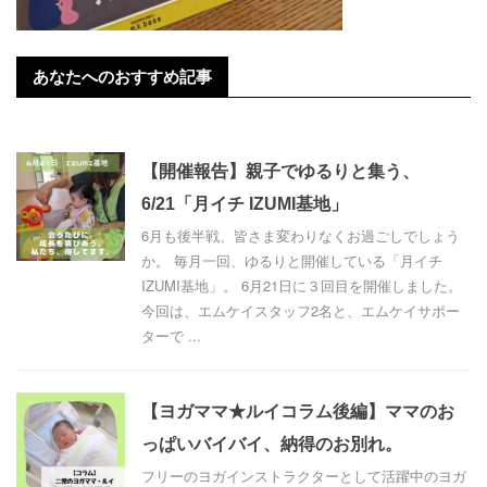
あなたへのおすすめ記事
【開催報告】親子でゆるりと集う、
6/21「月イチ IZUMI基地」
6月も後半戦、皆さま変わりなくお過ごしでしょう
か。 毎月一回、ゆるりと開催している「月イチ
IZUMI基地」。 6月21日に３回目を開催しました。
今回は、エムケイスタッフ2名と、エムケイサポー
ターで ...
【ヨガママ★ルイコラム後編】ママのお
っぱいバイバイ、納得のお別れ。
フリーのヨガインストラクターとして活躍中のヨガ