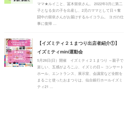
ママ★ルイこと、冨木留依さん。 2022年3月に第二
子となる女の子を出産し、2児のママとして日々奮
闘中の留依さんがお届けするルイコラム。 ヨガの仕
事に復帰 ...
【イズミティ２１まつり出店者紹介①】
イズミティmini運動会
5月26日(日）開催 イズミティ２１まつり ～親子で
楽しい、五感がよろこぶ、イズミの日～ コンサート
ホール、エントランス、展示室、会議室など全館を
まるごと使ったおまつりは、仙台銀行ホールイズミ
ティ21 ...