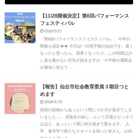
【11/28開催決定】第6回パフォーマンス
フェスティバル
2026/5/21
『第6回パフォーマンスフェスティバル』、今年の
開催も決定★★ 今日は一日雨予報の仙台です。暑く
なったと思ったら、肌寒くなったり…この時期は少
し落ち着かない天気が続きますが、小学校の運動会
が週末に控えて ...
【報告】仙台市社会教育委員３期目つと
めます
2026/4/18
前回の投稿からあっという間に３か月が過ぎてしま
いました…。 光陰矢の如し…という言葉がピッタリ
なほど、あっという間に時が過ぎて驚きます。 入
学、進学等で新たなスタートを切った皆さん、おめ
でとうございま ...