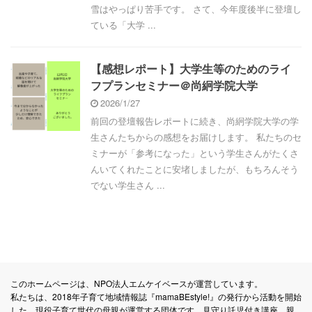
雪はやっぱり苦手です。 さて、今年度後半に登壇し
ている「大学 ...
【感想レポート】大学生等のためのライ
フプランセミナー＠尚絅学院大学
2026/1/27
前回の登壇報告レポートに続き、尚絅学院大学の学
生さんたちからの感想をお届けします。 私たちのセ
ミナーが「参考になった」という学生さんがたくさ
んいてくれたことに安堵しましたが、もちろんそう
でない学生さん ...
このホームページは、NPO法人エムケイベースが運営しています。
私たちは、2018年子育て地域情報誌『mamaBEstyle!』の発行から活動を開始
した、現役子育て世代の母親が運営する団体です。見守り託児付き講座、親