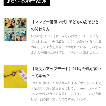
あなたへのおすすめ記事
【ママビー講座レポ】子どものあそびと
の関わり方
10月になり、街はすっかりハロウィンモードになっ
ていますね。 先月27日、こどもの遊びと育ちの専
門家として東京を拠点に活躍されている、しみずみ
えさんを講師にお呼びし、「子どもと遊ぶことに ...
【防災力アップデート】9月は台風が多い
って本当？
3月1日に開催した細谷さんによる「大切ないのちと
財産の守り方」講座を元にして、mamaBEstyle!メ
ンバーの学び合いを公開しています。 こんな見出
しが一面を飾っていたのですが、いつの ...