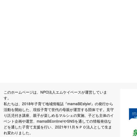
このホームページは、NPO法人エムケイベースが運営していま
す。
私たちは、2018年子育て地域情報誌『mamaBEstyle!』の発行から
活動を開始した、現役子育て世代の母親が運営する団体です。見守
り託児付き講座、親子が楽しめるマルシェの実施、子ども主体のイ
ベント企画や運営、mamaBEonline!やSNSを通しての情報発信な
どを通した子育て支援を行い、2021年11月ＮＰＯ法人として生ま
れ変わりました。