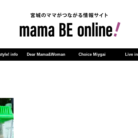
yle! info
Dear Mama&Woman
Choice Miygai
Live i