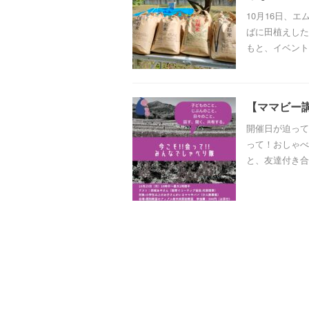
10月16日、
ばに田植えした
もと、イベント
【ママビー講
開催日が迫って
って！おしゃべ
と、友達付き合い