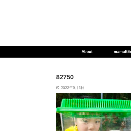
About
mamaBEst
82750
2022年9月3日