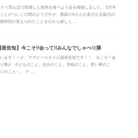
エムケイ田んぼで収穫した新米を食べよう会を開催しました。 5月半
ことがついこの間のようですが、農家のAさんの多大なる協力の
最終回が迎えられたことを心から嬉しく ...
座告知】今こそ!!会って!!みんなでしゃべり隊
います！！が、ママビースタイル講座告知です！！ 今こそ！会
り隊♪ 子どものこと、自分のこと、学校のこと、習い事のこ
のこと‥。 テ ...