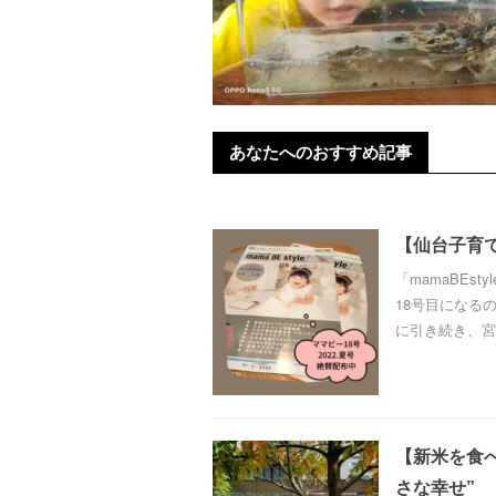
あなたへのおすすめ記事
【仙台子育て
「mamaBEs
18号目になる
に引き続き、宮城
【新米を食
さな幸せ”