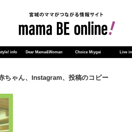
yle! info
Dear Mama&Woman
Choice Miygai
Live i
ゃん、Instagram、投稿のコピー