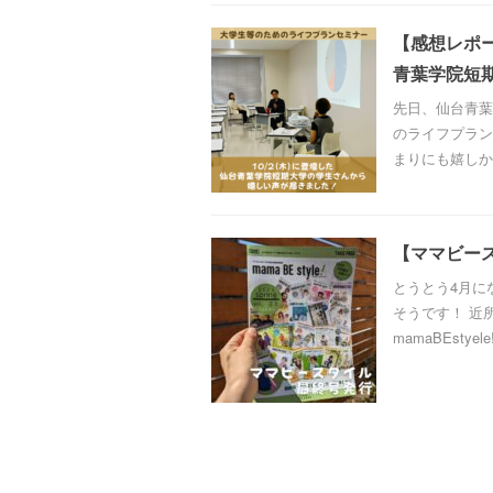
【感想レポ
青葉学院短
先日、仙台青葉
のライフプラン
まりにも嬉しか
【ママビース
とうとう4月に
そうです！ 近
mamaBEstye