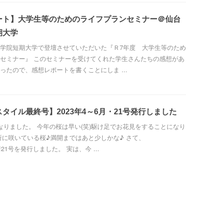
ート】大学生等のためのライフプランセミナー＠仙台
期大学
学院短期大学で登壇させていただいた『Ｒ7年度 大学生等のため
セミナー』 このセミナーを受けてくれた学生さんたちの感想があ
ったので、感想レポートを書くことにしま ...
タイル最終号】2023年4～6月・21号発行しました
なりました。 今年の桜は早い(笑)駆け足でお花見をすることになり
所に咲いている桜♪満開まではあと少しかな♪ さて、
le!21号を発行しました。 実は、今 ...