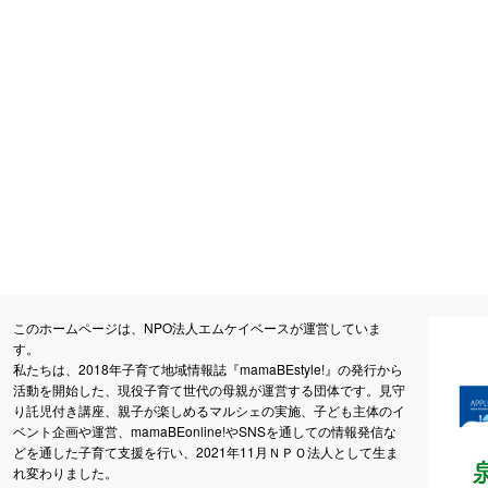
このホームページは、NPO法人エムケイベースが運営していま
す。
私たちは、2018年子育て地域情報誌『mamaBEstyle!』の発行から
活動を開始した、現役子育て世代の母親が運営する団体です。見守
り託児付き講座、親子が楽しめるマルシェの実施、子ども主体のイ
ベント企画や運営、mamaBEonline!やSNSを通しての情報発信な
どを通した子育て支援を行い、2021年11月ＮＰＯ法人として生ま
れ変わりました。