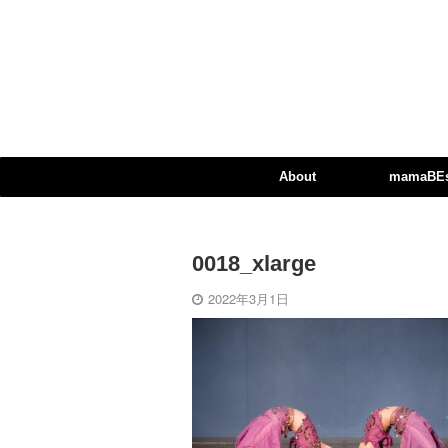
About
mamaBEst
0018_xlarge
2022年3月1日