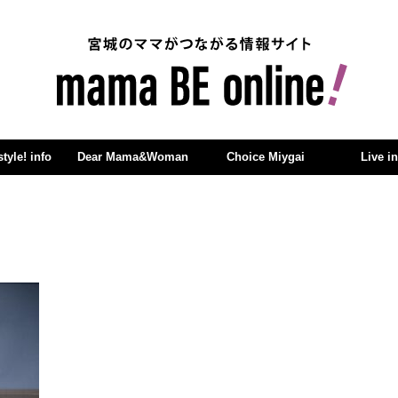
yle! info
Dear Mama&Woman
Choice Miygai
Live i