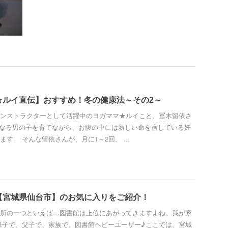
★ルイ直伝】おすすめ！冬の健康法～その2～
ンストラクターとして活躍中のヨガママ★ルイこと、冨木留依さ
になる男の子を育てながら、お腹の中には新しい命を宿している妊
す。 そんな留依さんが、月に1～2回、 ...
【宮城県仙台市】のお気に入りをご紹介！
所の一つといえば…図書館は上位にあがってきますよね。我が家
母子で、父子で、家族で。図書館ヘビーユーザー♪ここでは、宮城