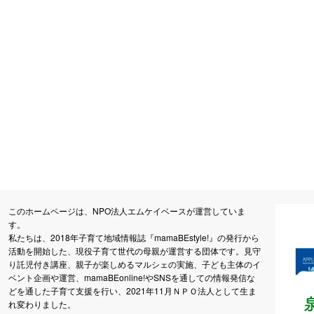
このホームページは、NPO法人エムケイベースが運営していま
す。
私たちは、2018年子育て地域情報誌『mamaBEstyle!』の発行から
活動を開始した、現役子育て世代の母親が運営する団体です。見守
り託児付き講座、親子が楽しめるマルシェの実施、子ども主体のイ
ベント企画や運営、mamaBEonline!やSNSを通しての情報発信な
どを通した子育て支援を行い、2021年11月ＮＰＯ法人として生ま
れ変わりました。