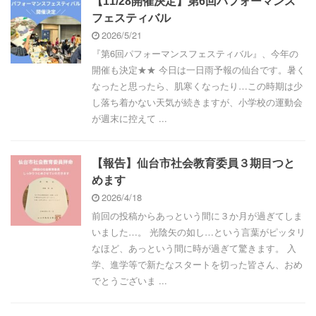
【11/28開催決定】第6回パフォーマンス
フェスティバル
2026/5/21
『第6回パフォーマンスフェスティバル』、今年の
開催も決定★★ 今日は一日雨予報の仙台です。暑く
なったと思ったら、肌寒くなったり…この時期は少
し落ち着かない天気が続きますが、小学校の運動会
が週末に控えて ...
【報告】仙台市社会教育委員３期目つと
めます
2026/4/18
前回の投稿からあっという間に３か月が過ぎてしま
いました…。 光陰矢の如し…という言葉がピッタリ
なほど、あっという間に時が過ぎて驚きます。 入
学、進学等で新たなスタートを切った皆さん、おめ
でとうございま ...