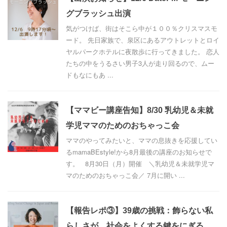
グブラッシュ出演
気がつけば、街はそこら中が１００％クリスマスモ
ード。 先日家族で、泉区にあるアウトレットとロイ
ヤルパークホテルに夜散歩に行ってきました。 恋人
たちの中をうるさい男子3人が走り回るので、ムー
ドもなにもあ ...
【ママビー講座告知】8/30 乳幼児＆未就
学児ママのためのおちゃっこ会
ママのやってみたいと、ママの息抜きを応援してい
るmamaBEstyle!から8月最後の講座のお知らせで
す。 8月30日（月）開催 ＼乳幼児＆未就学児マ
マのためのおちゃっこ会／ 7月に開い ...
【報告レポ③】39歳の挑戦：飾らない私
らしさが、社会をよくする鍵をにぎる