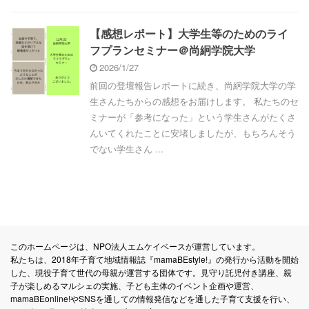
【感想レポート】大学生等のためのライ
フプランセミナー＠尚絅学院大学
2026/1/27
前回の登壇報告レポートに続き、尚絅学院大学の学
生さんたちからの感想をお届けします。 私たちのセ
ミナーが「参考になった」という学生さんがたくさ
んいてくれたことに安堵しましたが、もちろんそう
でない学生さん ...
このホームページは、NPO法人エムケイベースが運営しています。
私たちは、2018年子育て地域情報誌『mamaBEstyle!』の発行から活動を開始
した、現役子育て世代の母親が運営する団体です。見守り託児付き講座、親
子が楽しめるマルシェの実施、子ども主体のイベント企画や運営、
mamaBEonline!やSNSを通しての情報発信などを通した子育て支援を行い、