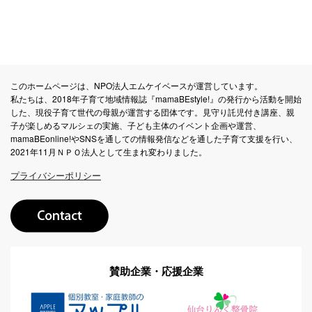
このホームページは、NPO法人エムケイベースが運営しています。
私たちは、2018年子育て地域情報誌『mamaBEstyle!』の発行から活動を開始
した、現役子育て世代の母親が運営する団体です。見守り託児付き講座、親
子が楽しめるマルシェの実施、子ども主体のイベント企画や運営、
mamaBEonline!やSNSを通しての情報発信などを通した子育て支援を行い、
2021年11月ＮＰＯ法人として生まれ変わりました。
プライバシーポリシー
賛助企業・応援企業