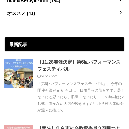
mamaBEstyle! info (184)
オススメ (41)
最新記事
【11/28開催決定】第6回パフォーマンス
フェスティバル
2026/5/21
『第6回パフォーマンスフェスティバル』、今年の
開催も決定★★ 今日は一日雨予報の仙台です。暑く
なったと思ったら、肌寒くなったり…この時期は少
し落ち着かない天気が続きますが、小学校の運動会
が週末に控えて ...
【報告】仙台市社会教育委員３期目つと