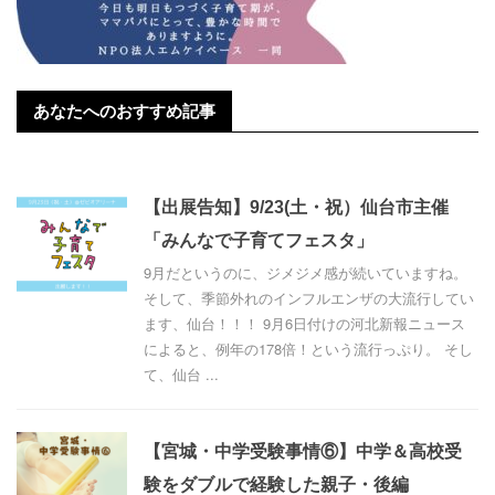
あなたへのおすすめ記事
【出展告知】9/23(土・祝）仙台市主催
「みんなで子育てフェスタ」
9月だというのに、ジメジメ感が続いていますね。
そして、季節外れのインフルエンザの大流行してい
ます、仙台！！！ 9月6日付けの河北新報ニュース
によると、例年の178倍！という流行っぷり。 そし
て、仙台 ...
【宮城・中学受験事情⑥】中学＆高校受
験をダブルで経験した親子・後編