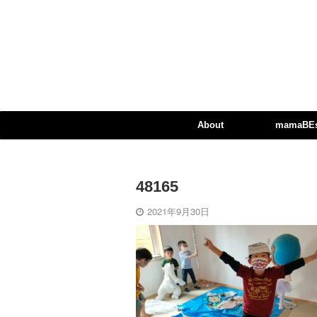
About
mamaBEst
48165
2021年9月30日