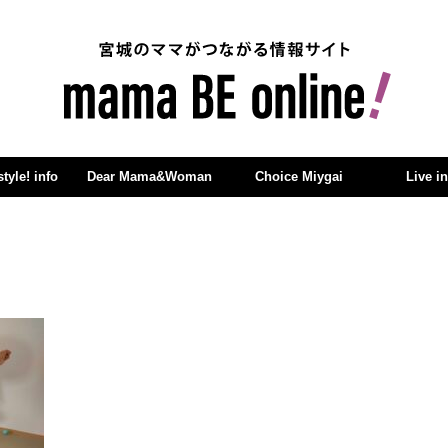
yle! info
Dear Mama&Woman
Choice Miygai
Live i