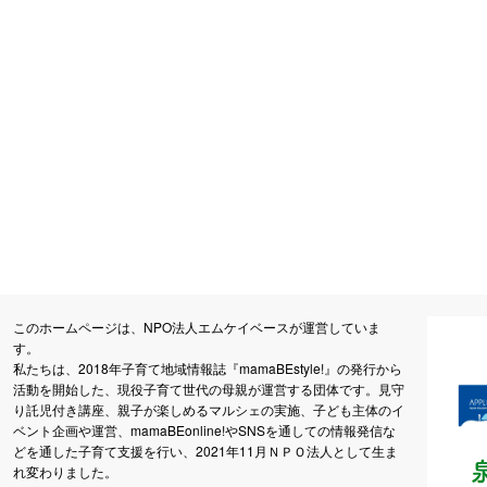
このホームページは、NPO法人エムケイベースが運営していま
す。
私たちは、2018年子育て地域情報誌『mamaBEstyle!』の発行から
活動を開始した、現役子育て世代の母親が運営する団体です。見守
り託児付き講座、親子が楽しめるマルシェの実施、子ども主体のイ
ベント企画や運営、mamaBEonline!やSNSを通しての情報発信な
どを通した子育て支援を行い、2021年11月ＮＰＯ法人として生ま
れ変わりました。