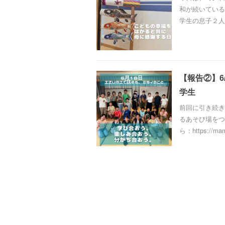
和が続いている
学生の息子２人
【報告②】6
学生
前回に引き続き
るあそび場をつ
ら：https://mama