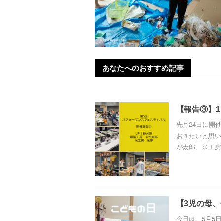
あなたへのおすすめ記事
【報告③】1
先月24日に開
おきたいと思い
が太郎、米工房米
【3児の母
今日は、5月5