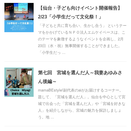
【仙台・子ども向けイベント開催報告】
2/23「小学生だって文化祭！」
「子どもと共に育ち合い、生かし合う」 というテー
マをかかげているＮＰＯ法人エムケイベースは、こ
のテーマを象徴するようなイベントを企画し、2月
23日（水・祝）無事開催することができました。
「小学生だっ ...
第七回 宮城を選んだ人～我妻あゆみさ
ん後編～
mamaBEstyle!副代表のaiがお届けするコーナー。
題して、「宮城を選んだ人」。仙台を中心として宮
城で出会った「宮城を選んだ人」や「宮城を好きな
人」を紹介しながら、宮城の魅力を探訪しましょ
う。地 ...