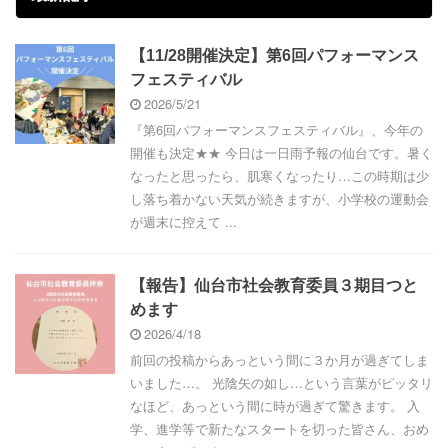
【11/28開催決定】第6回パフォーマンス
フェスティバル
2026/5/21
『第6回パフォーマンスフェスティバル』、今年の
開催も決定★★ 今日は一日雨予報の仙台です。暑く
なったと思ったら、肌寒くなったり…この時期は少
し落ち着かない天気が続きますが、小学校の運動会
が週末に控えて ...
【報告】仙台市社会教育委員３期目つと
めます
2026/4/18
前回の投稿からあっという間に３か月が過ぎてしま
いました…。 光陰矢の如し…という言葉がピッタリ
なほど、あっという間に時が過ぎて驚きます。 入
学、進学等で新たなスタートを切った皆さん、おめ