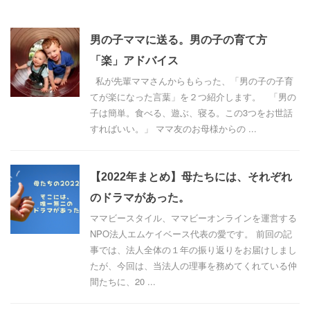
男の子ママに送る。男の子の育て方
「楽」アドバイス
私が先輩ママさんからもらった、「男の子の子育
てが楽になった言葉」を２つ紹介します。 「男の
子は簡単。食べる、遊ぶ、寝る。この3つをお世話
すればいい。」 ママ友のお母様からの ...
【2022年まとめ】母たちには、それぞれ
のドラマがあった。
ママビースタイル、ママビーオンラインを運営する
NPO法人エムケイベース代表の愛です。 前回の記
事では、法人全体の１年の振り返りをお届けしまし
たが、今回は、当法人の理事を務めてくれている仲
間たちに、20 ...