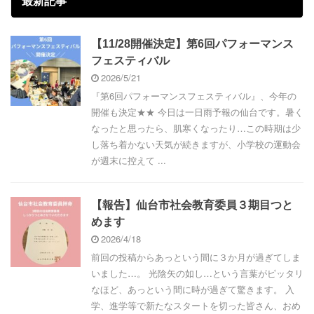
最新記事
【11/28開催決定】第6回パフォーマンス
フェスティバル
2026/5/21
『第6回パフォーマンスフェスティバル』、今年の
開催も決定★★ 今日は一日雨予報の仙台です。暑く
なったと思ったら、肌寒くなったり…この時期は少
し落ち着かない天気が続きますが、小学校の運動会
が週末に控えて ...
【報告】仙台市社会教育委員３期目つと
めます
2026/4/18
前回の投稿からあっという間に３か月が過ぎてしま
いました…。 光陰矢の如し…という言葉がピッタリ
なほど、あっという間に時が過ぎて驚きます。 入
学、進学等で新たなスタートを切った皆さん、おめ