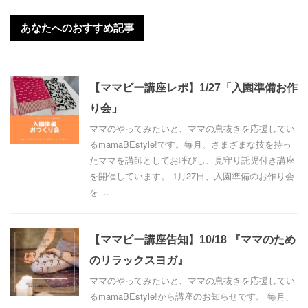
あなたへのおすすめ記事
【ママビー講座レポ】1/27「入園準備お作
り会」
ママのやってみたいと、ママの息抜きを応援してい
るmamaBEstyle!です。毎月、さまざまな技を持っ
たママを講師としてお呼びし、見守り託児付き講座
を開催しています。 1月27日、入園準備のお作り会
を ...
【ママビー講座告知】10/18 『ママのため
のリラックスヨガ』
ママのやってみたいと、ママの息抜きを応援してい
るmamaBEstyle!から講座のお知らせです。 毎月、