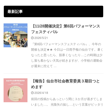
最新記事
【11/28開催決定】第6回パフォーマンス
フェスティバル
2026/5/21
『第6回パフォーマンスフェスティバル』、今年の
開催も決定★★ 今日は一日雨予報の仙台です。暑く
なったと思ったら、肌寒くなったり…この時期は少
し落ち着かない天気が続きますが、小学校の運動会
が週末に控えて ...
【報告】仙台市社会教育委員３期目つと
めます
2026/4/18
前回の投稿からあっという間に３か月が過ぎてしま
いました…。 光陰矢の如し…という言葉がピッタリ