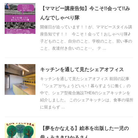
【ママビー講座告知】今こそ!!会って!!み
んなでしゃべり隊
開催日が迫っています！！が、ママビースタイル講
座告知です！！ 今こそ！会って！おしゃべり隊♪
子どものこと、自分のこと、学校のこと、習い事の
こと、友達付き合いのこと‥。 テ ...
キッチンを通して見たシェアオフィス
キッチンを通して見たシェアオフィス 前回の記事
「”シェア”がちょうどいい！暮らすように働く」の
中で、シェア型複合施設THE6のシェアキッチンを
紹介しました。 このシェアキッチンは、食事の場所
に留まらず ...
【夢をかなえる】絵本を出版した一児の
母・みさきひかるさん