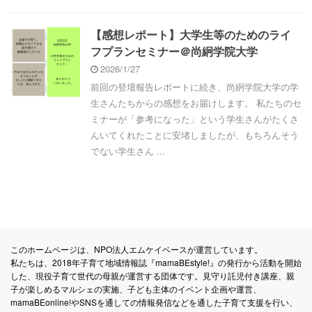
【感想レポート】大学生等のためのライ
フプランセミナー＠尚絅学院大学
2026/1/27
前回の登壇報告レポートに続き、尚絅学院大学の学
生さんたちからの感想をお届けします。 私たちのセ
ミナーが「参考になった」という学生さんがたくさ
んいてくれたことに安堵しましたが、もちろんそう
でない学生さん ...
このホームページは、NPO法人エムケイベースが運営しています。
私たちは、2018年子育て地域情報誌『mamaBEstyle!』の発行から活動を開始
した、現役子育て世代の母親が運営する団体です。見守り託児付き講座、親
子が楽しめるマルシェの実施、子ども主体のイベント企画や運営、
mamaBEonline!やSNSを通しての情報発信などを通した子育て支援を行い、