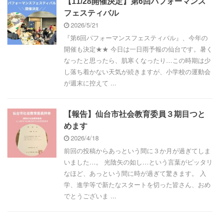
【11/28開催決定】第6回パフォーマンス
フェスティバル
2026/5/21
『第6回パフォーマンスフェスティバル』、今年の
開催も決定★★ 今日は一日雨予報の仙台です。暑く
なったと思ったら、肌寒くなったり…この時期は少
し落ち着かない天気が続きますが、小学校の運動会
が週末に控えて ...
【報告】仙台市社会教育委員３期目つと
めます
2026/4/18
前回の投稿からあっという間に３か月が過ぎてしま
いました…。 光陰矢の如し…という言葉がピッタリ
なほど、あっという間に時が過ぎて驚きます。 入
学、進学等で新たなスタートを切った皆さん、おめ
でとうございま ...