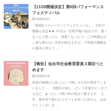
【11/28開催決定】第6回パフォーマンス
フェスティバル
2026/5/21
『第6回パフォーマンスフェスティバル』、今年の
開催も決定★★ 今日は一日雨予報の仙台です。暑く
なったと思ったら、肌寒くなったり…この時期は少
し落ち着かない天気が続きますが、小学校の運動会
が週末に控えて ...
【報告】仙台市社会教育委員３期目つと
めます
2026/4/18
前回の投稿からあっという間に３か月が過ぎてしま
いました…。 光陰矢の如し…という言葉がピッタリ
なほど、あっという間に時が過ぎて驚きます。 入
学、進学等で新たなスタートを切った皆さん、おめ
でとうございま ...