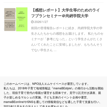
【感想レポート】大学生等のためのライ
フプランセミナー＠尚絅学院大学
2026/1/27
前回の登壇報告レポートに続き、尚絅学院大学の学
生さんたちからの感想をお届けします。 私たちのセ
ミナーが「参考になった」という学生さんがたくさ
んいてくれたことに安堵しましたが、もちろんそう
でない学生さん ...
このホームページは、NPO法人エムケイベースが運営しています。
私たちは、2018年子育て地域情報誌『mamaBEstyle!』の発行から活動を開始
した、現役子育て世代の母親が運営する団体です。見守り託児付き講座、親
子が楽しめるマルシェの実施、子ども主体のイベント企画や運営、
mamaBEonline!やSNSを通しての情報発信などを通した子育て支援を行い、
2021年11月ＮＰＯ法人として生まれ変わりました。