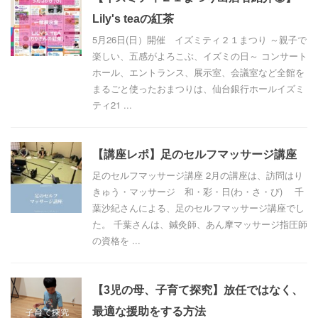
Lily's teaの紅茶
5月26日(日）開催 イズミティ２１まつり ～親子で
楽しい、五感がよろこぶ、イズミの日～ コンサート
ホール、エントランス、展示室、会議室など全館を
まるごと使ったおまつりは、仙台銀行ホールイズミ
ティ21 ...
【講座レポ】足のセルフマッサージ講座
足のセルフマッサージ講座 2月の講座は、訪問はり
きゅう・マッサージ 和・彩・日(わ・さ・び) 千
葉沙紀さんによる、足のセルフマッサージ講座でし
た。 千葉さんは、鍼灸師、あん摩マッサージ指圧師
の資格を ...
【3児の母、子育て探究】放任ではなく、
最適な援助をする方法