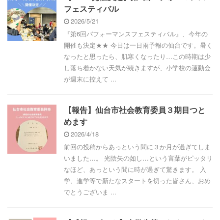
フェスティバル
2026/5/21
『第6回パフォーマンスフェスティバル』、今年の
開催も決定★★ 今日は一日雨予報の仙台です。暑く
なったと思ったら、肌寒くなったり…この時期は少
し落ち着かない天気が続きますが、小学校の運動会
が週末に控えて ...
【報告】仙台市社会教育委員３期目つと
めます
2026/4/18
前回の投稿からあっという間に３か月が過ぎてしま
いました…。 光陰矢の如し…という言葉がピッタリ
なほど、あっという間に時が過ぎて驚きます。 入
学、進学等で新たなスタートを切った皆さん、おめ
でとうございま ...