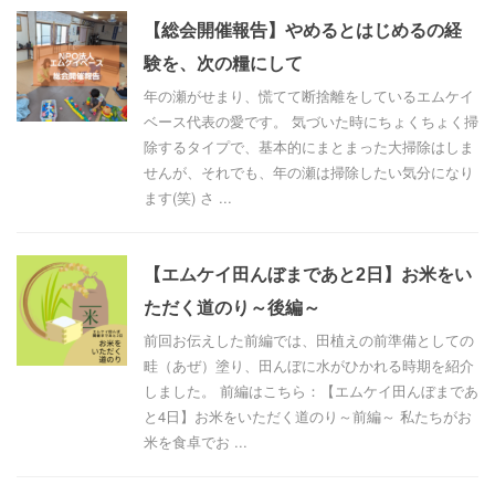
【総会開催報告】やめるとはじめるの経
験を、次の糧にして
年の瀬がせまり、慌てて断捨離をしているエムケイ
ベース代表の愛です。 気づいた時にちょくちょく掃
除するタイプで、基本的にまとまった大掃除はしま
せんが、それでも、年の瀬は掃除したい気分になり
ます(笑) さ ...
【エムケイ田んぼまであと2日】お米をい
ただく道のり～後編～
前回お伝えした前編では、田植えの前準備としての
畦（あぜ）塗り、田んぼに水がひかれる時期を紹介
しました。 前編はこちら：【エムケイ田んぼまであ
と4日】お米をいただく道のり～前編～ 私たちがお
米を食卓でお ...