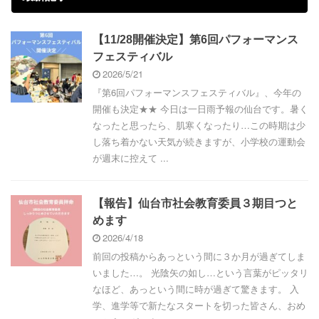
【11/28開催決定】第6回パフォーマンス
フェスティバル
2026/5/21
『第6回パフォーマンスフェスティバル』、今年の
開催も決定★★ 今日は一日雨予報の仙台です。暑く
なったと思ったら、肌寒くなったり…この時期は少
し落ち着かない天気が続きますが、小学校の運動会
が週末に控えて ...
【報告】仙台市社会教育委員３期目つと
めます
2026/4/18
前回の投稿からあっという間に３か月が過ぎてしま
いました…。 光陰矢の如し…という言葉がピッタリ
なほど、あっという間に時が過ぎて驚きます。 入
学、進学等で新たなスタートを切った皆さん、おめ