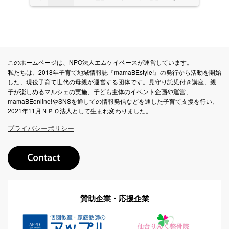
DearFlip: Loading PDF 100%
Please wait while flipbook is
...
loading. For more related
このホームページは、NPO法人エムケイベースが運営しています。
info, FAQs and issues
私たちは、2018年子育て地域情報誌『mamaBEstyle!』の発行から活動を開始
please refer to
DearFlip
した、現役子育て世代の母親が運営する団体です。見守り託児付き講座、親
子が楽しめるマルシェの実施、子ども主体のイベント企画や運営、
WordPress Flipbook Plugin
mamaBEonline!やSNSを通しての情報発信などを通した子育て支援を行い、
Help
documentation.
2021年11月ＮＰＯ法人として生まれ変わりました。
プライバシーポリシー
賛助企業・応援企業