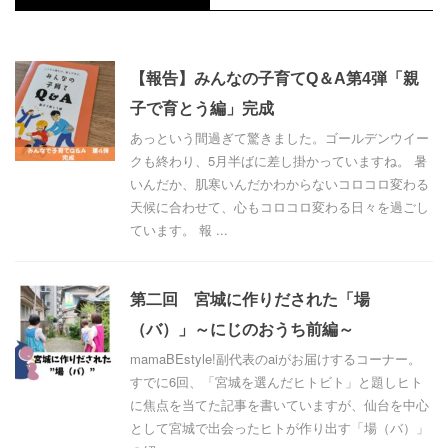
【報告】みんなの子育てQ＆A第4弾「親
子で育とう編」完成
あっという間過ぎて驚きました。ゴールデンウイー
クも終わり、5月半ばに差し掛かっていますね。 暑
いんだか、肌寒いんだかわからないコロコロ変わる
天候に合わせて、心もコロコロ変わる日々を過ごし
ています。 報 ...
第二回 宮城に作りだされた「場
（バ）」～にじのおうち前編～
mamaBEstyle!副代表のaiがお届けするコーナー。
すでに6回、「宮城を選んだヒトビト」と題しヒト
に焦点を当てた記事を書いていますが、仙台を中心
として宮城で出会ったヒトが作り出す「場（バ）」