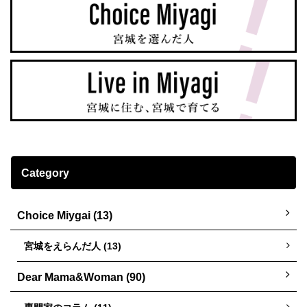
Category
Choice Miygai (13)
宮城をえらんだ人 (13)
Dear Mama&Woman (90)