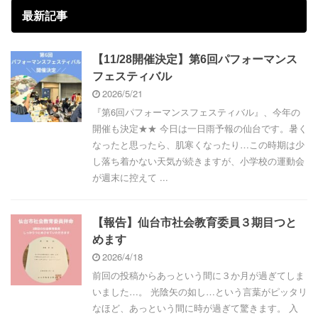
最新記事
【11/28開催決定】第6回パフォーマンス
フェスティバル
2026/5/21
『第6回パフォーマンスフェスティバル』、今年の
開催も決定★★ 今日は一日雨予報の仙台です。暑く
なったと思ったら、肌寒くなったり…この時期は少
し落ち着かない天気が続きますが、小学校の運動会
が週末に控えて ...
【報告】仙台市社会教育委員３期目つと
めます
2026/4/18
前回の投稿からあっという間に３か月が過ぎてしま
いました…。 光陰矢の如し…という言葉がピッタリ
なほど、あっという間に時が過ぎて驚きます。 入