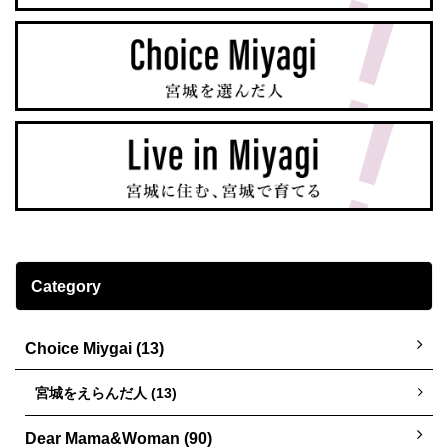
Category
Choice Miygai (13)
宮城をえらんだ人 (13)
Dear Mama&Woman (90)