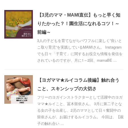
【3児のママ・MAMI直伝】もっと早く知
りたかった？！園生活になれるコツ！～
前編～
3人の子どもを育てながらパワフルに楽しく”良いと
こ取り育児”を実践しているMAMIさん。 Instagram
でも日々「子育て」に関するお役立ち情報を発信を
されているのですが、月に1～2回、mamaBE ...
【ヨガママ★ルイコラム後編】触れ合う
こと、スキンシップの大切さ
フリーのヨガインストラクターとして活躍中のヨガ
ママ★ルイこと、冨木留依さん。 3月に第二子とな
る女の子を出産し、2児のママとして日々奮闘中の
留依さんが、お届けするルイコラム。 今回は、【親
子の触れ合い ...