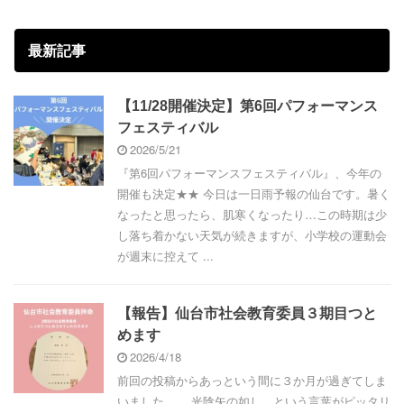
最新記事
【11/28開催決定】第6回パフォーマンス
フェスティバル
2026/5/21
『第6回パフォーマンスフェスティバル』、今年の
開催も決定★★ 今日は一日雨予報の仙台です。暑く
なったと思ったら、肌寒くなったり…この時期は少
し落ち着かない天気が続きますが、小学校の運動会
が週末に控えて ...
【報告】仙台市社会教育委員３期目つと
めます
2026/4/18
前回の投稿からあっという間に３か月が過ぎてしま
いました…。 光陰矢の如し…という言葉がピッタリ