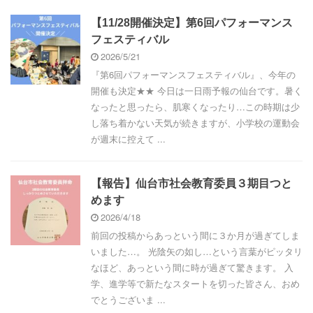
【11/28開催決定】第6回パフォーマンス
フェスティバル
2026/5/21
『第6回パフォーマンスフェスティバル』、今年の
開催も決定★★ 今日は一日雨予報の仙台です。暑く
なったと思ったら、肌寒くなったり…この時期は少
し落ち着かない天気が続きますが、小学校の運動会
が週末に控えて ...
【報告】仙台市社会教育委員３期目つと
めます
2026/4/18
前回の投稿からあっという間に３か月が過ぎてしま
いました…。 光陰矢の如し…という言葉がピッタリ
なほど、あっという間に時が過ぎて驚きます。 入
学、進学等で新たなスタートを切った皆さん、おめ
でとうございま ...