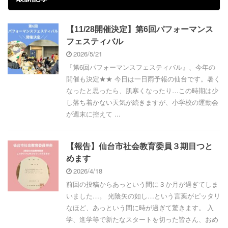
【11/28開催決定】第6回パフォーマンス
フェスティバル
2026/5/21
『第6回パフォーマンスフェスティバル』、今年の
開催も決定★★ 今日は一日雨予報の仙台です。暑く
なったと思ったら、肌寒くなったり…この時期は少
し落ち着かない天気が続きますが、小学校の運動会
が週末に控えて ...
【報告】仙台市社会教育委員３期目つと
めます
2026/4/18
前回の投稿からあっという間に３か月が過ぎてしま
いました…。 光陰矢の如し…という言葉がピッタリ
なほど、あっという間に時が過ぎて驚きます。 入
学、進学等で新たなスタートを切った皆さん、おめ