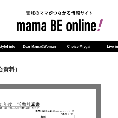
yle! info
Dear Mama&Woman
Choice Miygai
Live i
会資料）