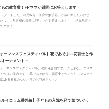
どもの教育費！FPママが質問にお答えします
月からスタートした、幼児教育・保育の無償化。貯蓄に回したいけど、
いし…。教育費の疑問にFPママがお答えします。 幼児教育・
タダに ...
フォーマンスフェスティバル】花であそぶ～花育士と作
スオーナメント～
ォーマンスフェスティバル】の開催告知です。 第三弾は、クリス
ト作りの案内です！ 花であそぼう～花育士と作るクリスマスオー
にある看板のないパリのお花屋さん（p ...
★ルイコラム番外編】子どもの入院を経て気づいた、