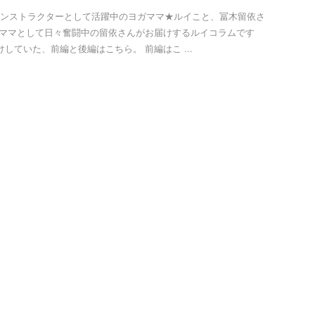
ンストラクターとして活躍中のヨガママ★ルイこと、冨木留依さ
のママとして日々奮闘中の留依さんがお届けするルイコラムです
けしていた、前編と後編はこちら。 前編はこ ...