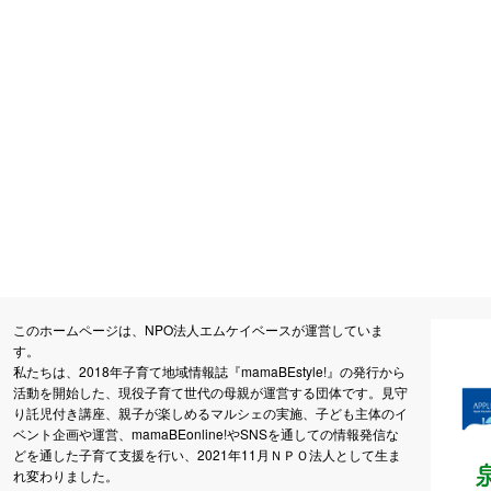
このホームページは、NPO法人エムケイベースが運営していま
す。
私たちは、2018年子育て地域情報誌『mamaBEstyle!』の発行から
活動を開始した、現役子育て世代の母親が運営する団体です。見守
り託児付き講座、親子が楽しめるマルシェの実施、子ども主体のイ
ベント企画や運営、mamaBEonline!やSNSを通しての情報発信な
どを通した子育て支援を行い、2021年11月ＮＰＯ法人として生ま
れ変わりました。