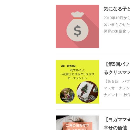
気になる子
2019年10
習い事もさせた
保育の無償化って
【第5回パ
るクリスマ
【第５回 パフ
マスオーナメン
ナメント～ 秋保
【ヨガママ
幸せの価値